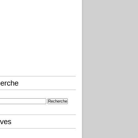
erche
ives