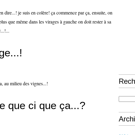
n dire...! je suis en colère! ça commence par ça, ensuite, on
 plus que même dans les virages à gauche on doit rester à sa
..!...
ge...!
Rech
, au milieu des vignes...!
ce que ci que ça...?
Arch