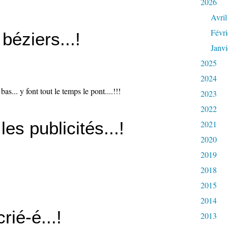
2026
Avril
Févri
 béziers...!
Janvi
2025
2024
bas... y font tout le temps le pont....!!!
2023
2022
es publicités...!
2021
2020
2019
2018
2015
2014
crié-é...!
2013