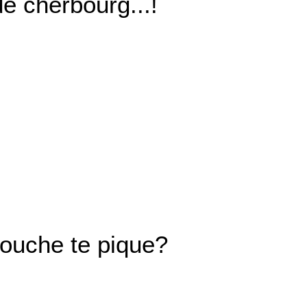
de cherbourg...!
mouche te pique?