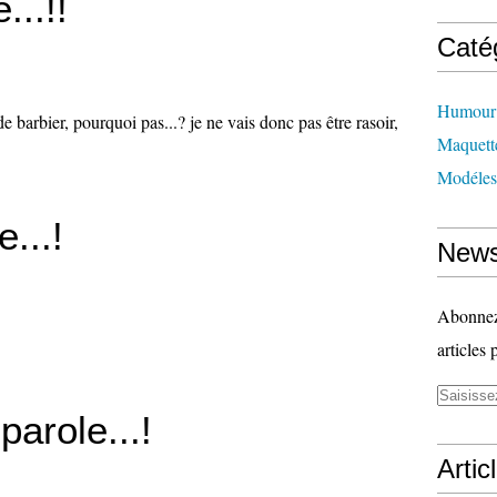
...!!
Caté
Humour
 de barbier, pourquoi pas...? je ne vais donc pas être rasoir,
Maquett
Modéles
e...!
News
Abonnez-
articles 
 parole...!
Artic