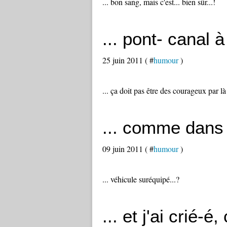
... bon sang, mais c'est... bien sûr...!
... pont- canal à
25 juin 2011 ( #
humour
)
... ça doit pas être des courageux par là 
... comme dans l
09 juin 2011 ( #
humour
)
... véhicule suréquipé...?
... et j'ai crié-é, 