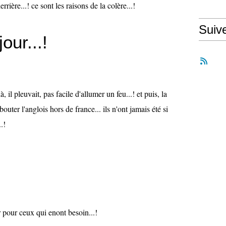
errière...! ce sont les raisons de la colère...!
Suiv
jour...!
là, il pleuvait, pas facile d'allumer un feu...! et puis, la
uter l'anglois hors de france... ils n'ont jamais été si
.!
r pour ceux qui enont besoin...!