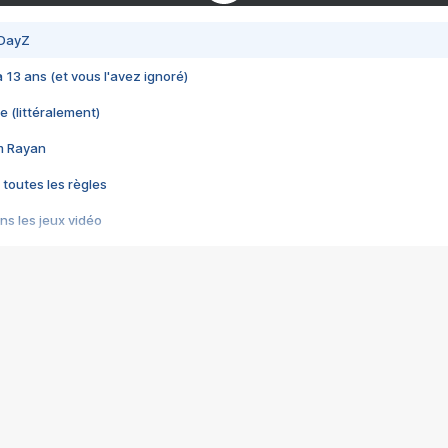
 DayZ
 a 13 ans (et vous l'avez ignoré)
e (littéralement)
im Rayan
 toutes les règles
s les jeux vidéo
us choquant de Rockstar ? - Le scandale BULLY
e plus moche de Steam
du RÊVE tourne au CAUCHEMAR
pendant 8 heures
it… à tort
umiliés par un jeu vidéo